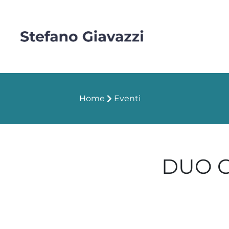
Home
Eventi
DUO G